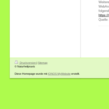
Weiter
WebAna
folgend
https:/
Quelle
Druckversion
|
Sitemap
© Naturheilpraxis
Diese Homepage wurde mit
IONOS MyWebsite
erstellt.