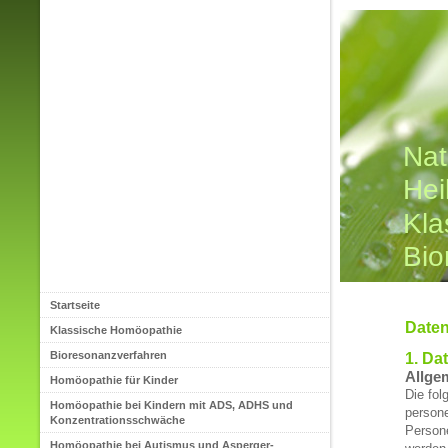
Nat
Hei
Kla
Bio
Startseite
Daten
Klassische Homöopathie
Bioresonanzverfahren
1. Da
Allge
Homöopathie für Kinder
Die fol
Homöopathie bei Kindern mit ADS, ADHS und
person
Konzentrationsschwäche
Persone
Homöopathie bei Autismus und Asperger-