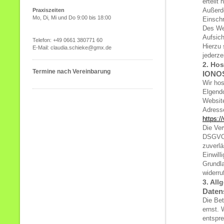
erteilt
Außerd
Praxiszeiten
Mo, Di, Mi und Do 9:00 bis 18:00
Einschr
Des Wei
Aufsic
Telefon: +49 0661 380771 60
Hierzu
E-Mail: claudia.schieke@gmx.de
jederze
2. Hos
Termine nach Vereinbarung
IONO
Wir ho
Elgend
Website
Adress
https:/
Die Ver
DSGVO. 
zuverlä
Einwill
Grundla
widerru
3. All
Daten
Die Bet
ernst. 
entspre