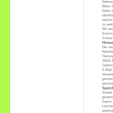
Datens
Wenn S
Daten 
identif
welche 
zu wel
Wir wei
Kommuni
Schutz 
Hinwei
Die ver
Naturhe
Flemin
36041 
Telefon
E-Mail
Verantw
gemeins
person
Speic
Soweit 
genannt
Zweck f
Löscher
widerru