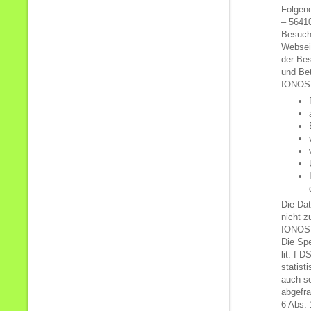
Folgen
– 5641
Besuche
Webseit
der Be
und Be
IONOS 
Die Dat
nicht z
IONOS 
Die Spe
lit. f 
statist
auch se
abgefra
6 Abs. 