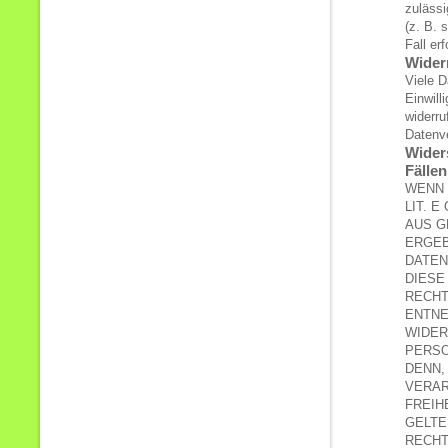
zuläss
(z. B. 
Fall er
Widerr
Viele D
Einwill
widerru
Datenve
Wider
Fälle
WENN 
LIT. 
AUS G
ERGEB
DATEN
DIESE
RECHT
ENTNE
WIDER
PERSO
DENN,
VERAR
FREIH
GELTE
RECHT