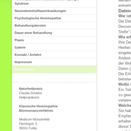
werden
Syndrom
entnehm
Daten
Neurodermitis/Hauterkrankungen
Wer is
Psychologische Homöopathie
Die Dat
Behandlungskosten
Dessen
Stelle“
Dauer einer Behandlung
Wie er
Praxis
Ihre Da
Hierbei
Galerie
eingeb
Kontakt / Anfahrt
Andere 
Impressum
der Web
Daten (
Datenschutz
Die Erf
betrete
Wofür 
Naturheilpraxis
Ein Tei
Claudia Schieke
zu gewä
Heilpraktikerin
verwen
Welche
Klassische Homöopathie
Sie hab
Bioresonanzverfahren
Empfän
Medicum Münsterfeld
erhalte
Flemingstr. 5
dieser 
36041 Fulda