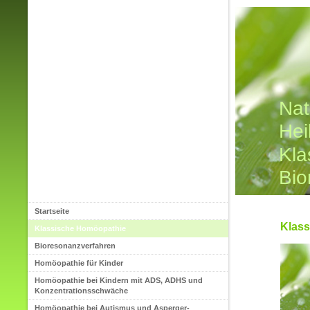
Nat
Hei
Kla
Bio
Startseite
Klas
Klassische Homöopathie
Bioresonanzverfahren
Homöopathie für Kinder
Homöopathie bei Kindern mit ADS, ADHS und
Konzentrationsschwäche
Homöopathie bei Autismus und Asperger-