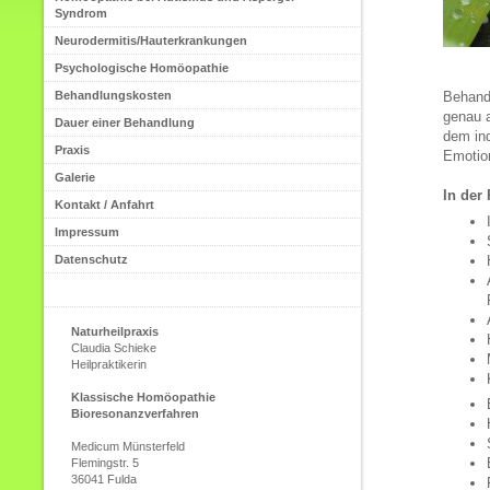
Syndrom
Neurodermitis/Hauterkrankungen
Psychologische Homöopathie
Behandlungskosten
Behande
genau 
Dauer einer Behandlung
dem ind
Praxis
Emotion
Galerie
In der
Kontakt / Anfahrt
Impressum
Datenschutz
Naturheilpraxis
Claudia Schieke
Heilpraktikerin
Klassische Homöopathie
Bioresonanzverfahren
Medicum Münsterfeld
Flemingstr. 5
36041 Fulda